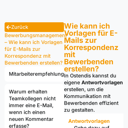
Wie kann ich
Zurück
Vorlagen für E-
Bewerbungsmanagement
Mails zur
– Wie kann ich Vorlagen
Korrespondenz
für E-Mails zur
mit
Korrespondenz mit
Bewerbenden
Bewerbenden erstellen?
erstellen?
Mitarbeiterempfehlung
In Ostendis kannst du
eigene
Antwortvorlagen
erstellen, um die
Warum erhalten
Kommunikation mit
Teamkollegen nicht
Bewerbenden effizient
immer eine E-Mail,
zu gestalten.
wenn ich einen
neuen Kommentar
Antwortvorlagen
erfasse?
Gehe dazu auf