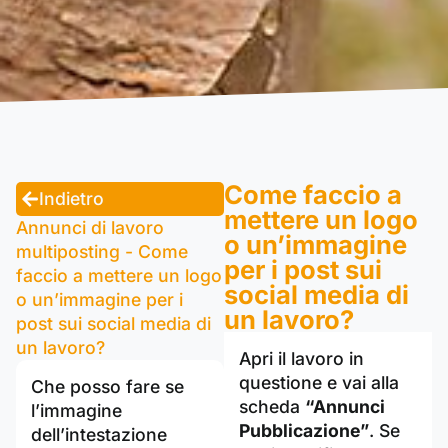
Come faccio a
Indietro
mettere un logo
Annunci di lavoro
o un’immagine
multiposting - Come
per i post sui
faccio a mettere un logo
social media di
o un’immagine per i
un lavoro?
post sui social media di
un lavoro?
Apri il lavoro in
questione e vai alla
Che posso fare se
scheda
“Annunci
l’immagine
Pubblicazione”
. Se
dell’intestazione