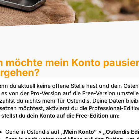
h möchte mein Konto pausier
rgehen?
nn du aktuell keine offene Stelle hast und dein Oste
 es von der Pro-Version auf die Free-Version umstell
zahlst du nichts mehr für
Ostendis
. Deine Daten bleib
setzen möchtest, aktivierst du die Professional-Editio
 stellst du dein Konto auf die Free-Edition um:
Gehe in Ostendis auf
„Mein Konto“ > „Ostendis Edi