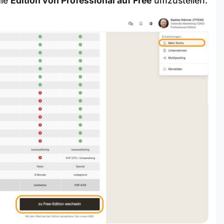
die
Edition von Professional auf Free
umzustellen.