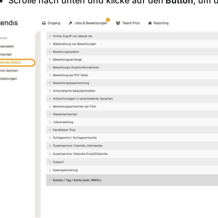
Scrolle nach unten und klicke auf den
Button
, um 